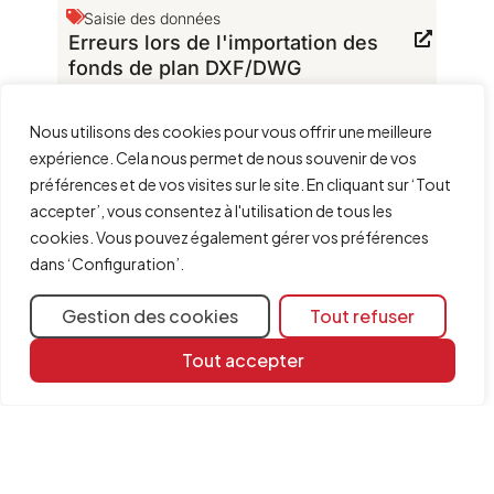
Saisie des données
Erreurs lors de l'importation des
fonds de plan DXF/DWG
Dépanner
Nous utilisons des cookies pour vous offrir une meilleure
Quelles sont les extensions des
expérience. Cela nous permet de nous souvenir de vos
fichiers du logiciel ?
préférences et de vos visites sur le site. En cliquant sur ‘Tout
accepter’, vous consentez à l'utilisation de tous les
Configuration
Fonds de plan DXF
La version du fichier lu est
cookies. Vous pouvez également gérer vos préférences
incorrecte
dans ‘Configuration’.
Gestion des cookies
Tout refuser
Tout accepter
Ressources
d'apprentissage
Bibliothèque de
documents