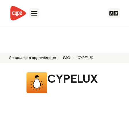
Aller
au
contenu
FAQ: CYPELUX
Ressources d'apprentissage
FAQ
CYPELUX
CYPELUX